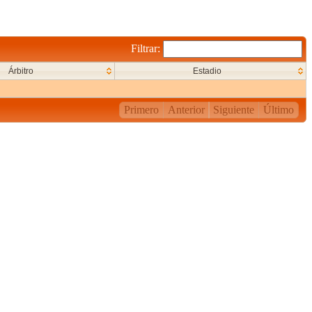
Filtrar:
Árbitro
Estadio
Primero
Anterior
Siguiente
Último