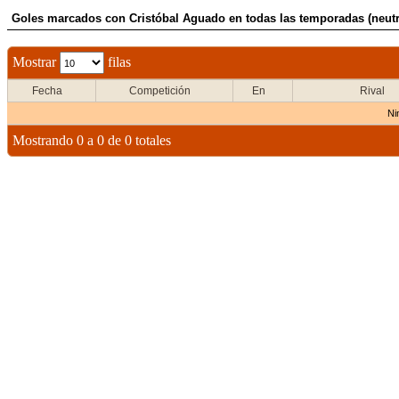
Goles marcados con Cristóbal Aguado en todas las temporadas (neutr
Mostrar
filas
Fecha
Competición
En
Rival
Ni
Mostrando 0 a 0 de 0 totales