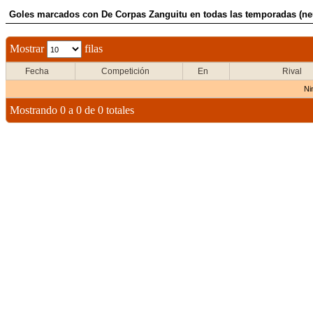
Goles marcados con De Corpas Zanguitu en todas las temporadas (neu
Mostrar
filas
Fecha
Competición
En
Rival
Ni
Mostrando 0 a 0 de 0 totales