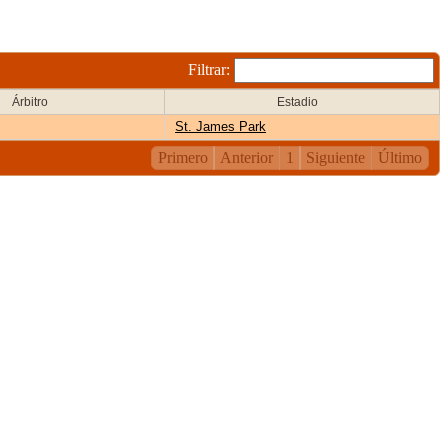
Filtrar:
Árbitro
Estadio
St. James Park
Primero
Anterior
1
Siguiente
Último