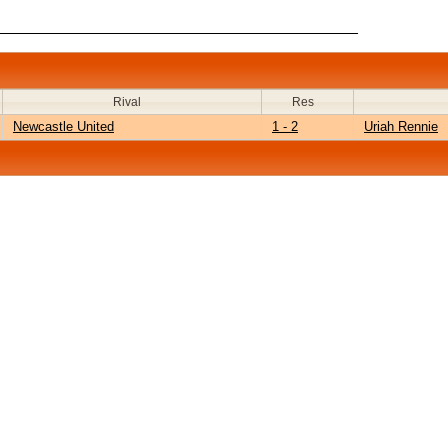
Rival
Res
Newcastle United
1 - 2
Uriah Rennie