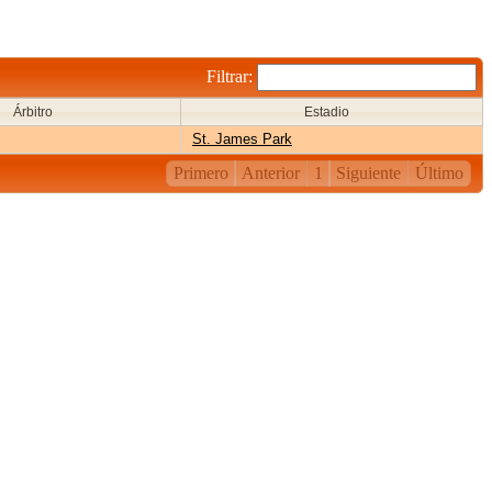
Filtrar:
Árbitro
Estadio
St. James Park
Primero
Anterior
1
Siguiente
Último