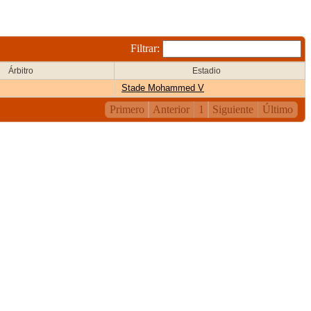
Filtrar:
Árbitro
Estadio
Stade Mohammed V
Primero
Anterior
1
Siguiente
Último