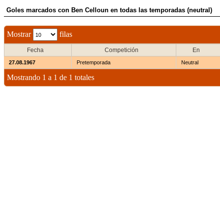
Goles marcados con Ben Celloun en todas las temporadas (neutral)
Mostrar
filas
Fecha
Competición
En
27.08.1967
Pretemporada
Neutral
Mostrando 1 a 1 de 1 totales