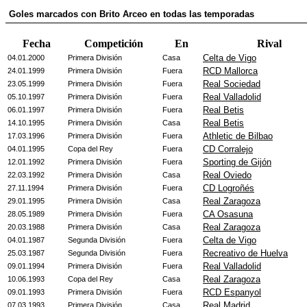
Goles marcados con Brito Arceo en todas las temporadas
Fecha
Competición
En
Rival
Celta de Vigo
04.01.2000
Primera División
Casa
RCD Mallorca
24.01.1999
Primera División
Fuera
Real Sociedad
23.05.1999
Primera División
Fuera
Real Valladolid
05.10.1997
Primera División
Fuera
Real Betis
06.01.1997
Primera División
Fuera
Real Betis
14.10.1995
Primera División
Casa
Athletic de Bilbao
17.03.1996
Primera División
Fuera
CD Corralejo
04.01.1995
Copa del Rey
Fuera
Sporting de Gijón
12.01.1992
Primera División
Fuera
Real Oviedo
22.03.1992
Primera División
Casa
CD Logroñés
27.11.1994
Primera División
Fuera
Real Zaragoza
29.01.1995
Primera División
Casa
CA Osasuna
28.05.1989
Primera División
Fuera
Real Zaragoza
20.03.1988
Primera División
Casa
Celta de Vigo
04.01.1987
Segunda División
Fuera
Recreativo de Huelva
25.03.1987
Segunda División
Fuera
Real Valladolid
09.01.1994
Primera División
Fuera
Real Zaragoza
10.06.1993
Copa del Rey
Casa
RCD Espanyol
09.01.1993
Primera División
Fuera
Real Madrid
07.03.1993
Primera División
Casa