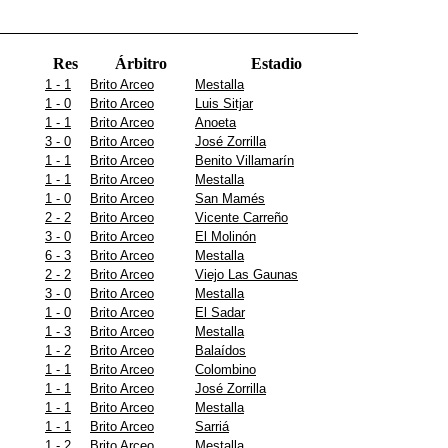
Res
Árbitro
Estadio
1 - 1
Brito Arceo
Mestalla
1 - 0
Brito Arceo
Luis Sitjar
1 - 1
Brito Arceo
Anoeta
3 - 0
Brito Arceo
José Zorrilla
1 - 1
Brito Arceo
Benito Villamarín
1 - 1
Brito Arceo
Mestalla
1 - 0
Brito Arceo
San Mamés
2 - 2
Brito Arceo
Vicente Carreño
3 - 0
Brito Arceo
El Molinón
6 - 3
Brito Arceo
Mestalla
2 - 2
Brito Arceo
Viejo Las Gaunas
3 - 0
Brito Arceo
Mestalla
1 - 0
Brito Arceo
El Sadar
1 - 3
Brito Arceo
Mestalla
1 - 2
Brito Arceo
Balaídos
1 - 1
Brito Arceo
Colombino
1 - 1
Brito Arceo
José Zorrilla
1 - 1
Brito Arceo
Mestalla
1 - 1
Brito Arceo
Sarriá
1 - 2
Brito Arceo
Mestalla