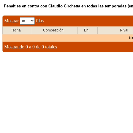
Penalties en contra con Claudio Circhetta en todas las temporadas (en
Mostrar
filas
Fecha
Competición
En
Rival
Ni
Mostrando 0 a 0 de 0 totales