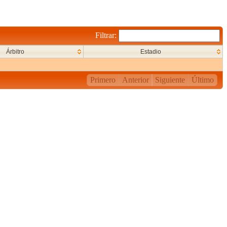
Filtrar:
Árbitro
Estadio
Primero
Anterior
Siguiente
Último