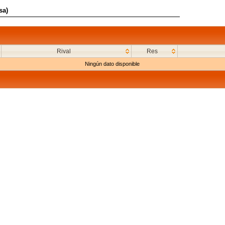
sa)
Rival
Res
Ningún dato disponible