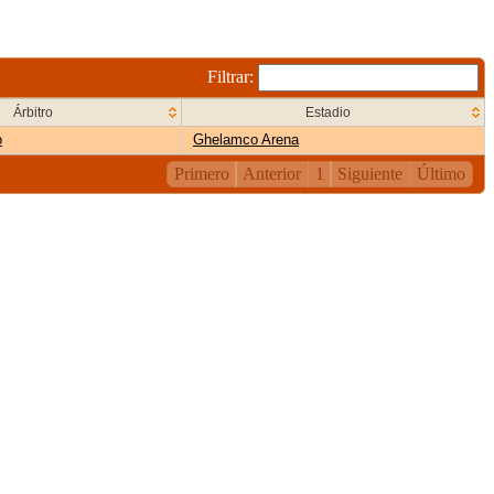
Filtrar:
Árbitro
Estadio
o
Ghelamco Arena
Primero
Anterior
1
Siguiente
Último