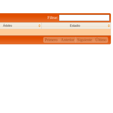
Filtrar:
Árbitro
Estadio
Primero
Anterior
Siguiente
Último