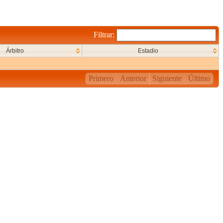
Filtrar:
Árbitro
Estadio
Primero
Anterior
Siguiente
Último