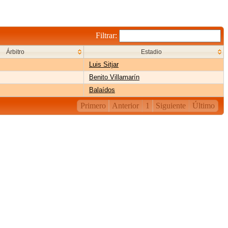
Filtrar:
Árbitro
Estadio
Luis Sitjar
Benito Villamarín
Balaídos
Primero
Anterior
1
Siguiente
Último