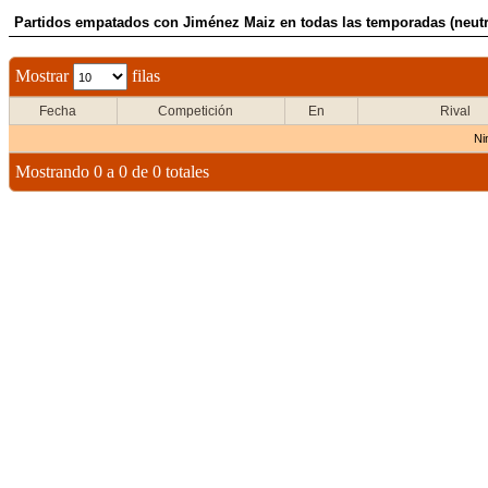
Partidos empatados con Jiménez Maiz en todas las temporadas (neutr
Mostrar
filas
Fecha
Competición
En
Rival
Ni
Mostrando 0 a 0 de 0 totales