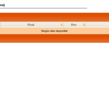
ra)
Rival
Res
Ningún dato disponible