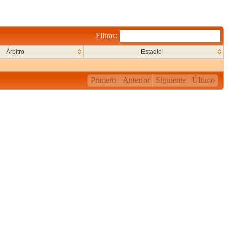
Filtrar:
Árbitro
Estadio
Primero
Anterior
Siguiente
Último