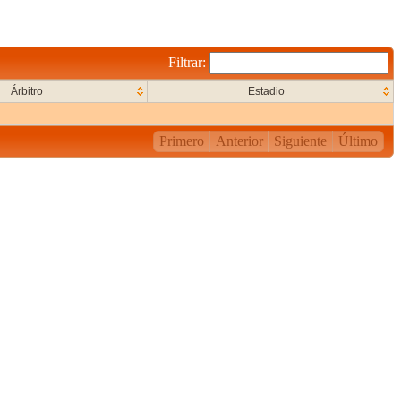
Filtrar:
Árbitro
Estadio
Primero
Anterior
Siguiente
Último