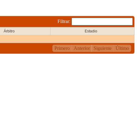
Filtrar:
Árbitro
Estadio
Primero
Anterior
Siguiente
Último