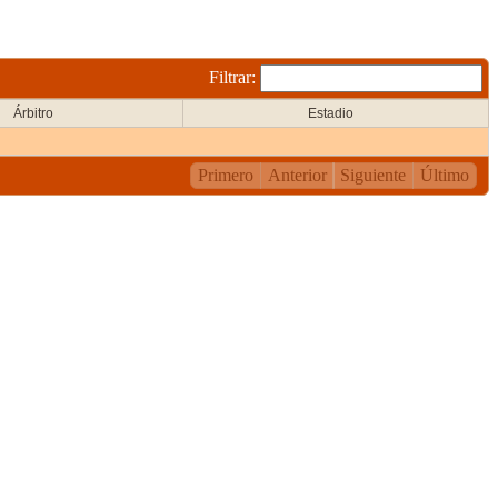
Filtrar:
Árbitro
Estadio
Primero
Anterior
Siguiente
Último