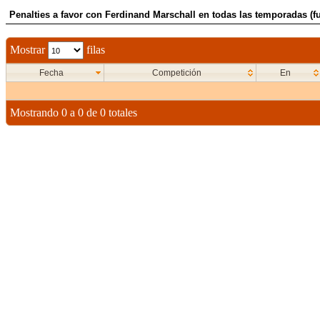
Penalties a favor con Ferdinand Marschall en todas las temporadas (fu
Mostrar
filas
Fecha
Competición
En
Mostrando 0 a 0 de 0 totales