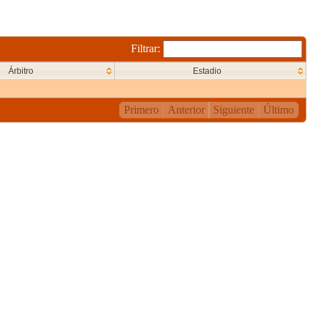
Filtrar:
Árbitro
Estadio
Primero
Anterior
Siguiente
Último