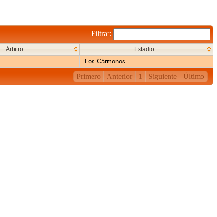
Filtrar:
Árbitro
Estadio
Los Cármenes
Primero
Anterior
1
Siguiente
Último