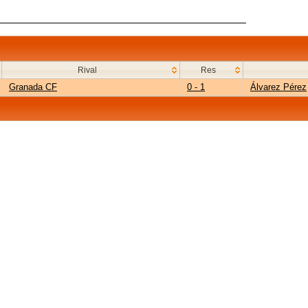
Rival
Res
Granada CF
0 - 1
Álvarez Pérez