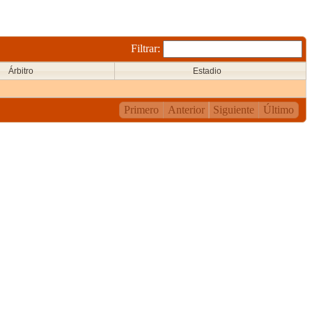
Filtrar:
Árbitro
Estadio
Primero
Anterior
Siguiente
Último