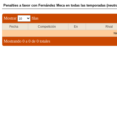
Penalties a favor con Fernández Meca en todas las temporadas (neutra
Mostrar
filas
Fecha
Competición
En
Rival
Ni
Mostrando 0 a 0 de 0 totales