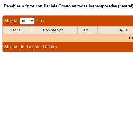
Penalties a favor con Daniele Orsato en todas las temporadas (neutral
Mostrar
filas
Fecha
Competición
En
Rival
Ni
Mostrando 0 a 0 de 0 totales