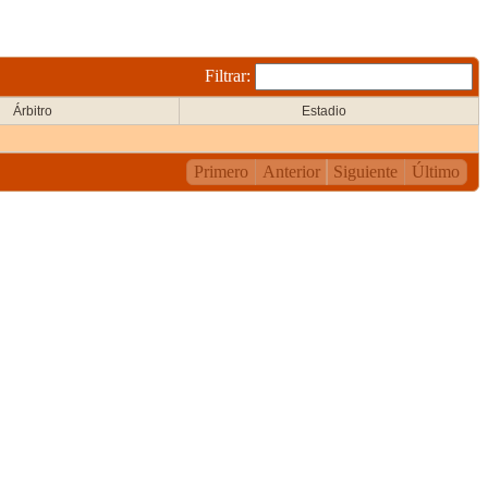
Filtrar:
Árbitro
Estadio
Primero
Anterior
Siguiente
Último