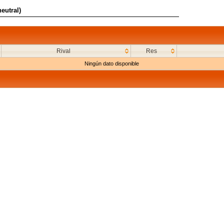
eutral)
Rival
Res
Ningún dato disponible