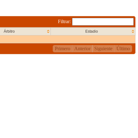
Filtrar:
Árbitro
Estadio
Primero
Anterior
Siguiente
Último