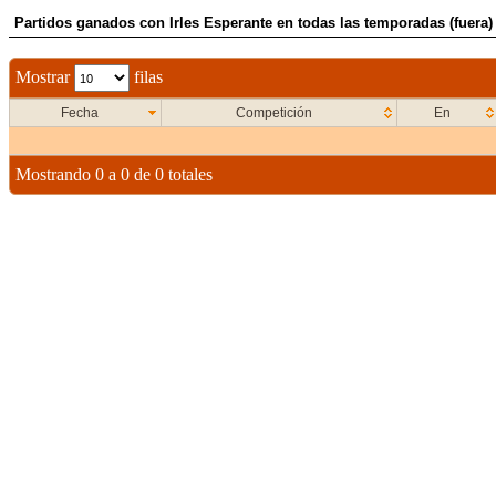
Partidos ganados con Irles Esperante en todas las temporadas (fuera)
Mostrar
filas
Fecha
Competición
En
Mostrando 0 a 0 de 0 totales