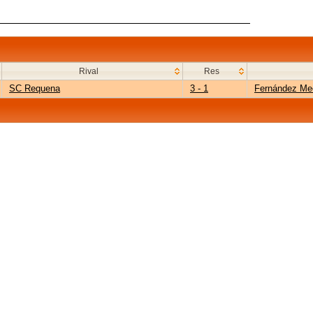
Rival
Res
SC Requena
3 - 1
Fernández Me