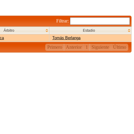
Filtrar:
Árbitro
Estadio
ca
Tomás Berlanga
Primero
Anterior
1
Siguiente
Último