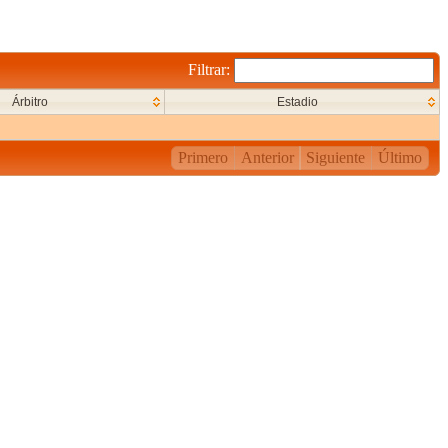
Filtrar:
Árbitro
Estadio
Primero
Anterior
Siguiente
Último