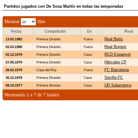
Partidos jugados con De Sosa Martín en todas las temporadas
Mostrar
filas
Fecha
Competición
En
Rival
Real Betis
13.02.1982
Primera División
Fuera
Real Burgos
02.03.1980
Primera División
Fuera
RCD Espanyol
02.12.1979
Primera División
Casa
Hércules CF
27.05.1979
Primera División
Casa
FC Barcelona
28.02.1979
Copa del Rey
Fuera
Sevilla FC
30.12.1978
Primera División
Casa
UD Salamanca
08.10.1977
Primera División
Casa
Mostrando 1 a 7 de 7 totales