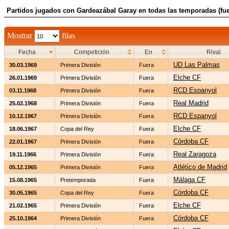
Partidos jugados con Gardeazábal Garay en todas las temporadas (fue
Mostrar
filas
Fecha
Competición
En
Rival
UD Las Palmas
30.03.1969
Primera División
Fuera
Elche CF
26.01.1969
Primera División
Fuera
RCD Espanyol
03.11.1968
Primera División
Fuera
Real Madrid
25.02.1968
Primera División
Fuera
RCD Espanyol
10.12.1967
Primera División
Fuera
Elche CF
18.06.1967
Copa del Rey
Fuera
Córdoba CF
22.01.1967
Primera División
Fuera
Real Zaragoza
19.11.1966
Primera División
Fuera
Atlético de Madrid
05.12.1965
Primera División
Fuera
Málaga CF
15.08.1965
Pretemporada
Fuera
Córdoba CF
30.05.1965
Copa del Rey
Fuera
Elche CF
21.02.1965
Primera División
Fuera
Córdoba CF
25.10.1964
Primera División
Fuera