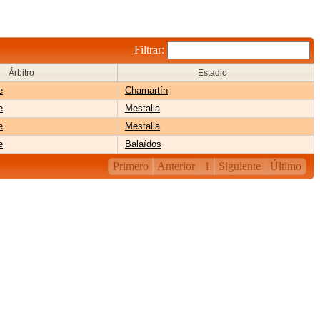
Filtrar:
Árbitro
Estadio
e
Chamartín
e
Mestalla
e
Mestalla
e
Balaídos
Primero
Anterior
1
Siguiente
Último