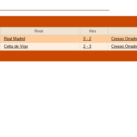
Rival
Res
Real Madrid
3 - 2
Crespo Orradr
Celta de Vigo
2 - 3
Crespo Orradr