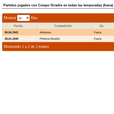
Partidos jugados con Crespo Orradre en todas las temporadas (fuera)
Mostrar
filas
Fecha
Competición
En
06.04.1941
Amistoso
Fuera
28.01.1940
Primera División
Fuera
Mostrando 1 a 2 de 2 totales