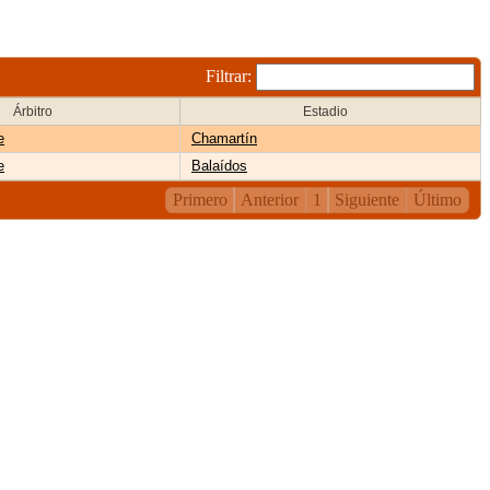
Filtrar:
Árbitro
Estadio
e
Chamartín
e
Balaídos
Primero
Anterior
1
Siguiente
Último