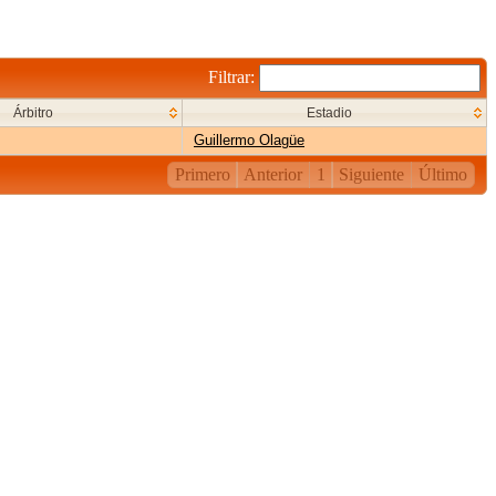
Filtrar:
Árbitro
Estadio
Guillermo Olagüe
Primero
Anterior
1
Siguiente
Último