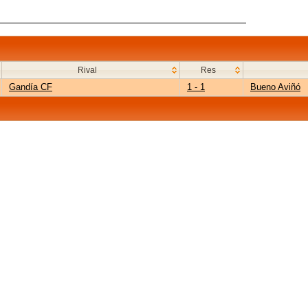
Rival
Res
Gandía CF
1 - 1
Bueno Aviñó