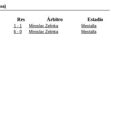
sa)
Res
Árbitro
Estadio
1 - 1
Miroslav Zelinka
Mestalla
6 - 0
Miroslav Zelinka
Mestalla