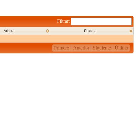
Filtrar:
Árbitro
Estadio
Primero
Anterior
Siguiente
Último