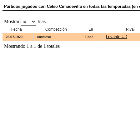
Partidos jugados con Celso Cimadevilla en todas las temporadas (en 
Mostrar
filas
Fecha
Competición
En
Rival
Levante UD
25.07.1920
Amistoso
Casa
Mostrando 1 a 1 de 1 totales