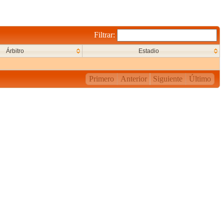
Filtrar:
Árbitro
Estadio
Primero
Anterior
Siguiente
Último