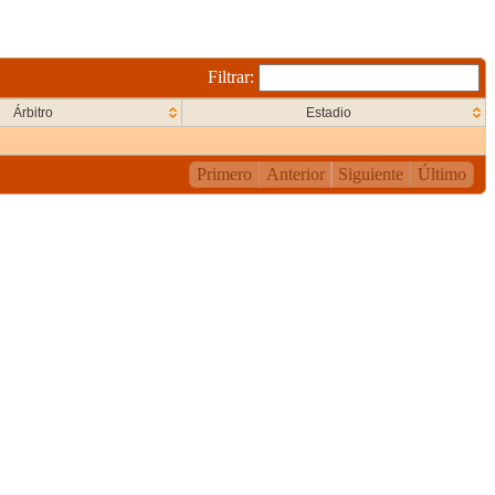
Filtrar:
Árbitro
Estadio
Primero
Anterior
Siguiente
Último