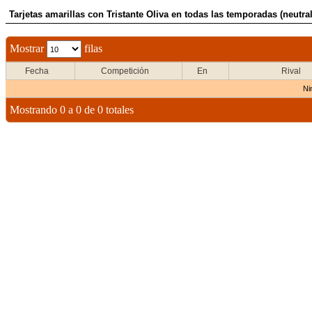
Tarjetas amarillas con Tristante Oliva en todas las temporadas (neutral
Mostrar
filas
Fecha
Competición
En
Rival
Ni
Mostrando 0 a 0 de 0 totales