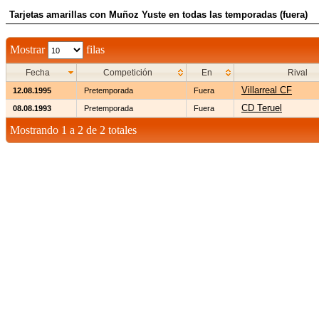
Tarjetas amarillas con Muñoz Yuste en todas las temporadas (fuera)
Mostrar
filas
Fecha
Competición
En
Rival
Villarreal CF
12.08.1995
Pretemporada
Fuera
CD Teruel
08.08.1993
Pretemporada
Fuera
Mostrando 1 a 2 de 2 totales