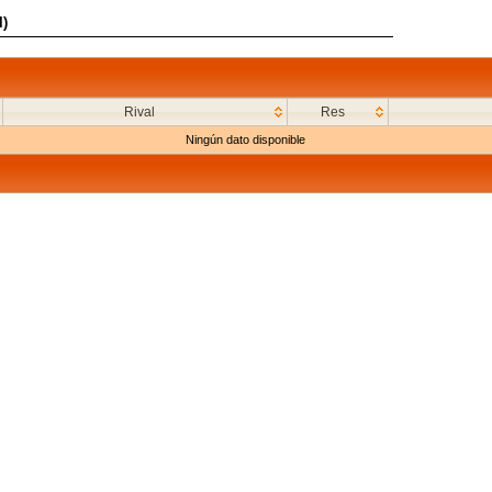
l)
Rival
Res
Ningún dato disponible