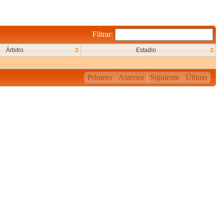
Filtrar:
Árbitro
Estadio
Primero
Anterior
Siguiente
Último