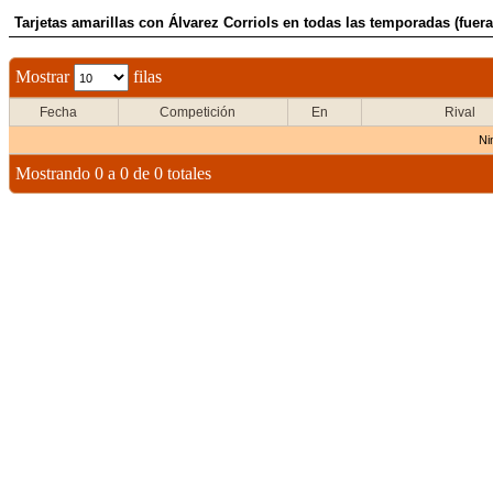
Tarjetas amarillas con Álvarez Corriols en todas las temporadas (fuera
Mostrar
filas
Fecha
Competición
En
Rival
Ni
Mostrando 0 a 0 de 0 totales