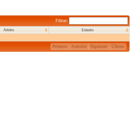
Filtrar:
Árbitro
Estadio
Primero
Anterior
Siguiente
Último