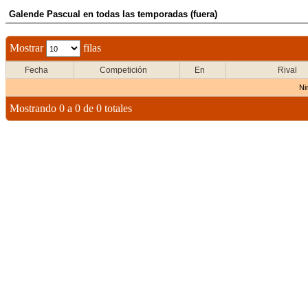
Galende Pascual en todas las temporadas (fuera)
Mostrar
filas
Fecha
Competición
En
Rival
Ni
Mostrando 0 a 0 de 0 totales