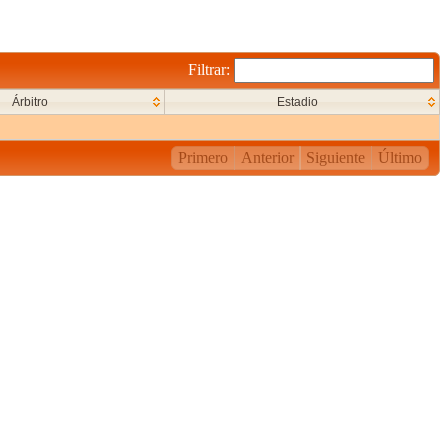
Filtrar:
Árbitro
Estadio
Primero
Anterior
Siguiente
Último