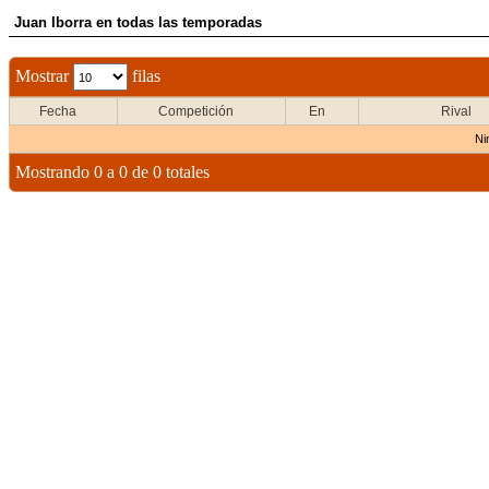
Juan Iborra en todas las temporadas
Mostrar
filas
Fecha
Competición
En
Rival
Ni
Mostrando 0 a 0 de 0 totales