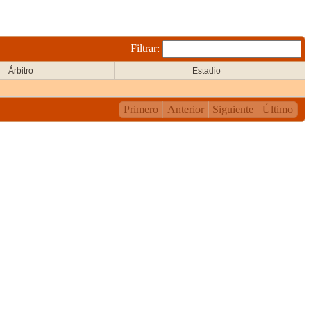
Filtrar:
Árbitro
Estadio
Primero
Anterior
Siguiente
Último