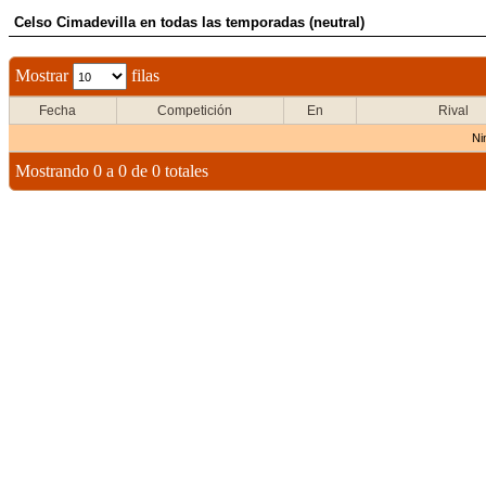
Celso Cimadevilla en todas las temporadas (neutral)
Mostrar
filas
Fecha
Competición
En
Rival
Ni
Mostrando 0 a 0 de 0 totales