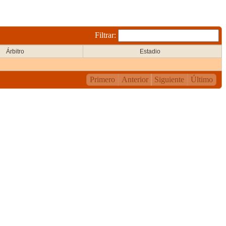
Filtrar:
Árbitro
Estadio
Primero
Anterior
Siguiente
Último