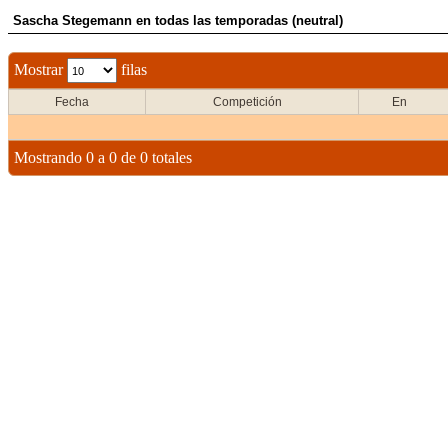
Sascha Stegemann en todas las temporadas (neutral)
Mostrar
filas
Fecha
Competición
En
Mostrando 0 a 0 de 0 totales