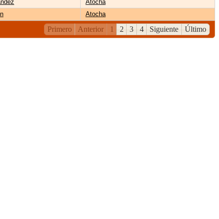
ández
Atocha
én
Atocha
Primero
Anterior
1
2
3
4
Siguiente
Último