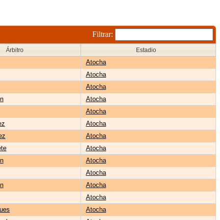
Filtrar:
Árbitro
Estadio
Atocha
Atocha
Atocha
én
Atocha
Atocha
ez
Atocha
ez
Atocha
ete
Atocha
én
Atocha
Atocha
én
Atocha
Atocha
ues
Atocha